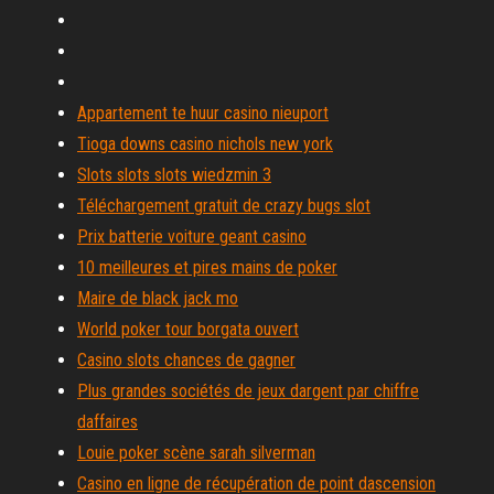
Appartement te huur casino nieuport
Tioga downs casino nichols new york
Slots slots slots wiedzmin 3
Téléchargement gratuit de crazy bugs slot
Prix batterie voiture geant casino
10 meilleures et pires mains de poker
Maire de black jack mo
World poker tour borgata ouvert
Casino slots chances de gagner
Plus grandes sociétés de jeux dargent par chiffre
daffaires
Louie poker scène sarah silverman
Casino en ligne de récupération de point dascension