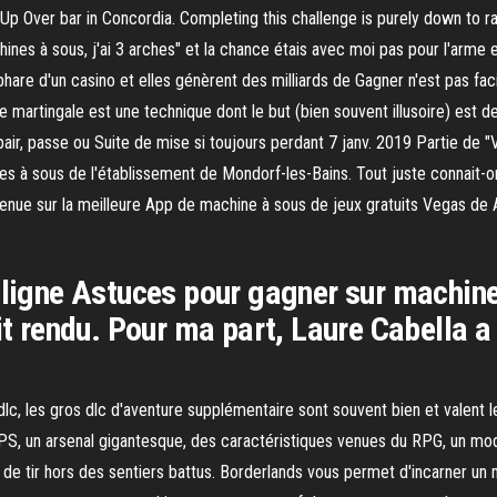
Up Over bar in Concordia. Completing this challenge is purely down to r
es à sous, j'ai 3 arches" et la chance étais avec moi pas pour l'arme e
 phare d'un casino et elles génèrent des milliards de Gagner n'est pas fac
martingale est une technique dont le but (bien souvent illusoire) est de
pair, passe ou Suite de mise si toujours perdant 7 janv. 2019 Partie de "
es à sous de l'établissement de Mondorf-les-Bains. Tout juste connait-on
Bienvenue sur la meilleure App de machine à sous de jeux gratuits Vegas 
n ligne Astuces pour gagner sur machin
it rendu. Pour ma part, Laure Cabella a 
 dlc, les gros dlc d'aventure supplémentaire sont souvent bien et valent
FPS, un arsenal gigantesque, des caractéristiques venues du RPG, un m
u de tir hors des sentiers battus. Borderlands vous permet d'incarner un