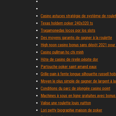
Casino astuces stratégie de système de roule
Texas holdem poker 240x320 ts
Tragamonedas locos por los slots
Des moyens garantis de gagner à la roulette
High noon casino bonus sans dépôt 2021 pour 
Casino pullman ho chi minh
Hôte de casino de rirelin pépite dor
Partouche poker saint amand eaux
Grille-pain à fente longue silhouette russell ho
Moyen le plus simple de gagner de largent à la
Conditions du parc de plongée casino point
Machines à sous en ligne gratuites avec bonu
Valise une roulette louis vuitton
Lori petty biographie maison de poker