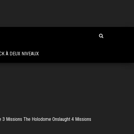
CK À DEUX NIVEAUX
yage 3 Missions The Holodome Onslaught 4 Missions