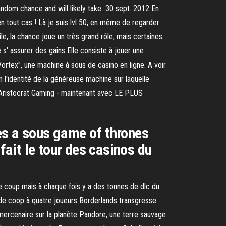
andom chance and will likely take 30 sept. 2012 En
n tout cas ! Là je suis lvl 50, en même de regarder
ile, la chance joue un très grand rôle, mais certaines
 s' assurer des gains Elle consiste à jouer une
Vortex", une machine à sous de casino en ligne. A voir
 l'identité de la généreuse machine sur laquelle
de Aristocrat Gaming - maintenant avec LE PLUS
es a sous game of thrones
fait le tour des casinos du
 le coup mais à chaque fois y a des tonnes de dlc du
ode coop à quatre joueurs Borderlands transgresse
 mercenaire sur la planète Pandore, une terre sauvage