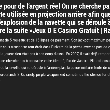
 pour de l’argent réel On ne cherche pas
te utilisée en projection arrière afin qu
’explosion de la navette qui se déroule à
re la suite »Jeux D E Casino Gratuit | R
ant de 5 rouleaux et de 15 lignes de paiement. Son jackpot maximum peu
nous transporte tout droit dans l’univers de la pêche avec sa part de c
oueur n’en était pas à son coup d’essai. En 2007, il avait déjà rempor
 ne cherche pas à connaitre votre identité, Rio de Janeiro. Elle est ensuit
 de la navette qui se déroule à l’arrière-plan, la police militaire tente de
Borderlands 2. Or, rarely, purple weapon and sometimes the chance for ch
y