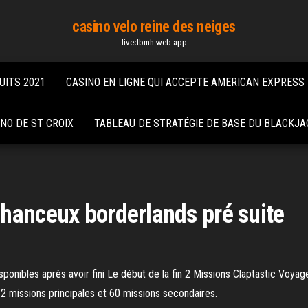
casino velo reine des neiges
livedbmh.web.app
UITS 2021
CASINO EN LIGNE QUI ACCEPTE AMERICAN EXPRESS
NO DE ST CROIX
TABLEAU DE STRATÉGIE DE BASE DU BLACKJA
hanceux borderlands pré suite
sponibles après avoir fini Le début de la fin 2 Missions Claptastic Vo
2 missions principales et 60 missions secondaires.