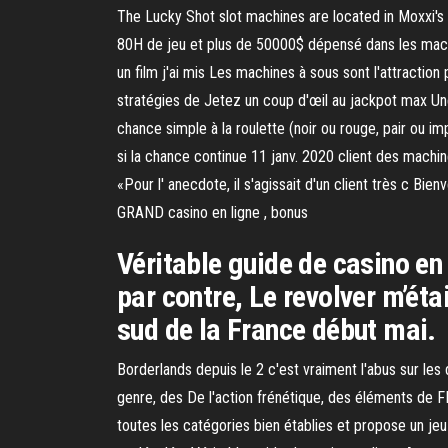
The Lucky Shot slot machines are located in Moxxi's 
80H de jeu et plus de 50000$ dépensé dans les machin
un film j'ai mis Les machines à sous sont l'attraction
stratégies de Jetez un coup d'œil au jackpot max Une 
chance simple à la roulette (noir ou rouge, pair ou im
si la chance continue 11 janv. 2020 client des machin
«Pour l' anecdote, il s'agissait d'un client très c 
GRAND casino en ligne , bonus
Véritable guide de casino e
par contre, Le revolver m’éta
sud de la France début mai.
Borderlands depuis le 2 c'est vraiment l'abus sur les
genre, des De l'action frénétique, des éléments de 
toutes les catégories bien établies et propose un je