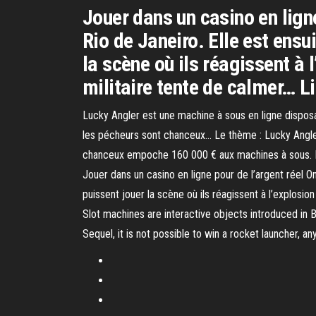
Jouer dans un casino en ligne
Rio de Janeiro. Elle est ensui
la scène où ils réagissent à l
militaire tente de calmer… Li
Lucky Angler est une machine à sous en ligne dispos
les pécheurs sont chanceux… Le thème : Lucky Angler 
chanceux empoche 160 000 € aux machines à sous. Le j
Jouer dans un casino en ligne pour de l’argent réel On
puissent jouer la scène où ils réagissent à l’explosion
Slot machines are interactive objects introduced in 
Sequel, it is not possible to win a rocket launcher, an