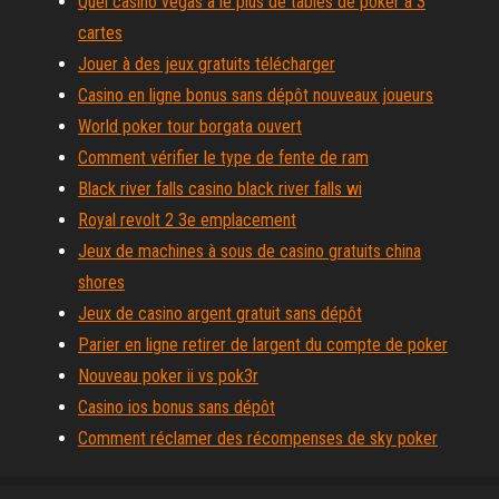
Quel casino vegas a le plus de tables de poker à 3
cartes
Jouer à des jeux gratuits télécharger
Casino en ligne bonus sans dépôt nouveaux joueurs
World poker tour borgata ouvert
Comment vérifier le type de fente de ram
Black river falls casino black river falls wi
Royal revolt 2 3e emplacement
Jeux de machines à sous de casino gratuits china
shores
Jeux de casino argent gratuit sans dépôt
Parier en ligne retirer de largent du compte de poker
Nouveau poker ii vs pok3r
Casino ios bonus sans dépôt
Comment réclamer des récompenses de sky poker