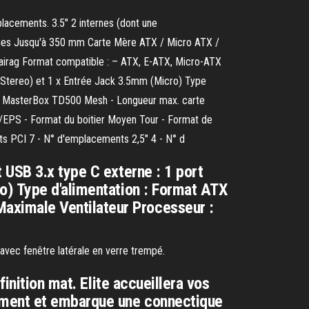
lacements. 3.5" 2 internes (dont une
ques Jusqu'à 350 mm Carte Mère ATX / Micro ATX /
lairag Format compatible : – ATX, E-ATX, Micro-ATX
m (Stereo) et 1 x Entrée Jack 3.5mm (Micro) Type
er MasterBox TD500 Mesh - Longueur max. carte
/EPS - Format du boitier Moyen Tour - Format de
ts PCI 7 - N° d'emplacements 2,5" 4 - N° d
 USB 3.x type C externe : 1 port
o) Type d'alimentation : Format ATX
aximale Ventilateur Processeur :
vec fenêtre latérale en verre trempé.
inition mat. Elite accueillera vos
rement et embarque une connectique