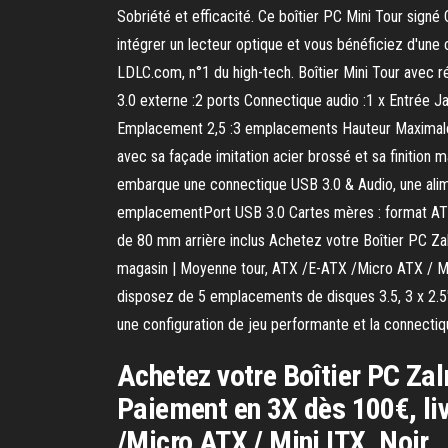
Sobriété et efficacité. Ce boîtier PC Mini Tour sig
intégrer un lecteur optique et vous bénéficiez d'un
LDLC.com, n°1 du high-tech. Boîtier Mini Tour avec
3.0 externe :2 ports Connectique audio :1 x Entrée
Emplacement 2,5 :3 emplacements Hauteur Maximale V
avec sa façade imitation acier brossé et sa finition
embarque une connectique USB 3.0 & Audio, une alim
emplacementPort USB 3.0 Cartes mères : format ATX, 
de 80 mm arrière inclus Achetez votre Boîtier PC Za
magasin | Moyenne tour, ATX /E-ATX /Micro ATX / Mi
disposez de 5 emplacements de disques 3.5, 3 x 2.5"
une configuration de jeu performante et la connecti
Achetez votre Boîtier PC Za
Paiement en 3X dès 100€, liv
/Micro ATX / Mini ITX, Noir.