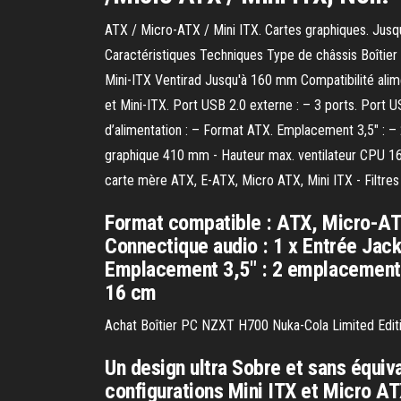
ATX / Micro-ATX / Mini ITX. Cartes graphiques. Jus
Caractéristiques Techniques Type de châssis Boîti
Mini-ITX Ventirad Jusqu'à 160 mm Compatibilité ali
et Mini-ITX. Port USB 2.0 externe : – 3 ports. Port 
d’alimentation : – Format ATX. Emplacement 3,5″ :
graphique 410 mm - Hauteur max. ventilateur CPU 1
carte mère ATX, E-ATX, Micro ATX, Mini ITX - Filtre
Format compatible : ATX, Micro-ATX 
Connectique audio : 1 x Entrée Jac
Emplacement 3,5" : 2 emplacements
16 cm
Achat Boîtier PC NZXT H700 Nuka-Cola Limited Editi
Un design ultra Sobre et sans équiva
configurations Mini ITX et Micro 