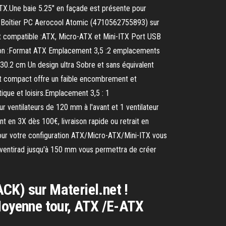
ITX.Une baie 5.25" en façade est présente pour
hat Boîtier PC Aerocool Atomic (4710562755893) sur
at compatible :ATX, Micro-ATX et Mini-ITX Port USB
ation :Format ATX Emplacement 3,5 :2 emplacements
0.2 cm Un design ultra Sobre et sans équivalent
rmat compact offre un faible encombrement et
que et loisirs.Emplacement 3,5 : 1
ventilateurs de 120 mm à l'avant et 1 ventilateur
 en 3X dès 100€, livraison rapide ou retrait en
our votre configuration ATX/Micro-ATX/Mini-ITX vous
 ventirad jusqu'à 150 mm vous permettra de créer
CK) sur Materiel.net !
 Moyenne tour, ATX /E-ATX