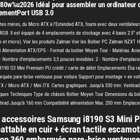
480w%u2026 Idéal pour assembler un ordinateur 
cementPort USB 3.0
cartes mères, du Micro ATX à l'Extended ATX, fourni avec deux ventilateu
 RGB. Il est équipé de 4 emplacements de stockage avec 4 baies 2.5" et 2 
e et micro). Voir les produits Zalman Voir les Boîtier PC Zalman NZXT 
Alimentation ATX/EPS - Format du boitier Moyen Tour - Matériau: Acie
7 - Nombre d'emplacements 3,5 pouces invisibles: 2 - Nombre d'emplac
190 S3 Mini Premium PU crédit / carte de débit Emplacements Étui raba
rquée pare-brise ventouse pour voiture Support pour montage + en voit
TX / Micro-ATX / Mini ITX. Cartes graphiques. Jusqu'à 330 mm. Ventira
tiques Techniques Type de châssis Boîtier Moyen Tour Dimensions du bo
rad Jusqu'à 160 mm Compatibilité alimentation Max. 200 mm Emplacemen
 accessoires Samsung i8190 S3 Mini P
ttable en cuir + écran tactile escamota
ion 360 embarquée pare-brise ventouse