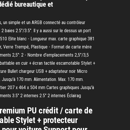
dédié bureautique et
rs, un simple et un ARGB connecté au contrôleur
baies 2.5"/3.5". Il y a aussi sur le dessus un port
H510 Elite blanc - Longueur max. carte graphique 381
r, Verre Trempé, Plastique - Format de carte mère
ements 2,5": 2 - Nombre d'emplacements 2,5"/3,5
ttable en cuir + écran tactile escamotable Stylet +
ure Bullet chargeur USB + adaptateur noir Micro
d. Jusqu'à 170 mm. Alimentation. Max. 170 mm.
îtier 207 x 464 x 504 mm Cartes graphiques Jusqu'à
ts 3.5" 2 internes 2.5" 2 internes Éclairag
remium PU crédit / carte de
ble Stylet + protecteur
 pour voiture Support pour