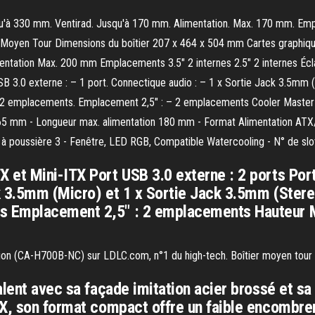
qu'à 330 mm. Ventirad. Jusqu'à 170 mm. Alimentation. Max. 170 mm. Emp
er Moyen Tour Dimensions du boîtier 207 x 464 x 504 mm Cartes graphi
mentation Max. 200 mm Emplacements 3.5" 2 internes 2.5" 2 internes Éc
USB 3.0 externe : – 1 port. Connectique audio : – 1 x Sortie Jack 3.5m
 – 2 emplacements. Emplacement 2,5″ : – 2 emplacements Cooler Mast
65 mm - Longueur max. alimentation 180 mm - Format Alimentation ATX
s à poussière 3 - Fenêtre, LED RGB, Compatible Watercooling - N° de slo
et Mini-ITX Port USB 3.0 externe : 2 ports Port
k 3.5mm (Micro) et 1 x Sortie Jack 3.5mm (Stere
 Emplacement 2,5" : 2 emplacements Hauteur M
on (CA-H700B-NC) sur LDLC.com, n°1 du high-tech. Boîtier moyen tour a
lent avec sa façade imitation acier brossé et sa f
ATX, son format compact offre un faible encomb