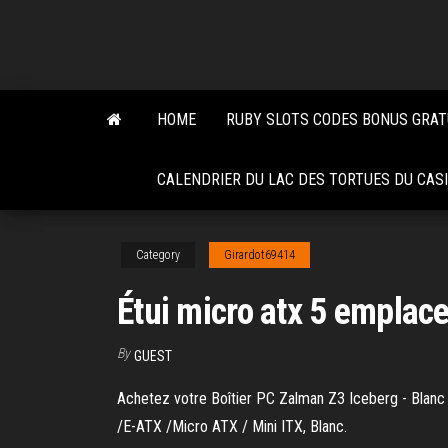
Skip
to
the
content
HOME
RUBY SLOTS CODES BONUS GRAT
CALENDRIER DU LAC DES TORTUES DU CASI
Category
Girardot69414
Étui micro atx 5 empla
By
GUEST
Achetez votre Boîtier PC Zalman Z3 Iceberg - Blanc 
/E-ATX /Micro ATX / Mini ITX, Blanc.