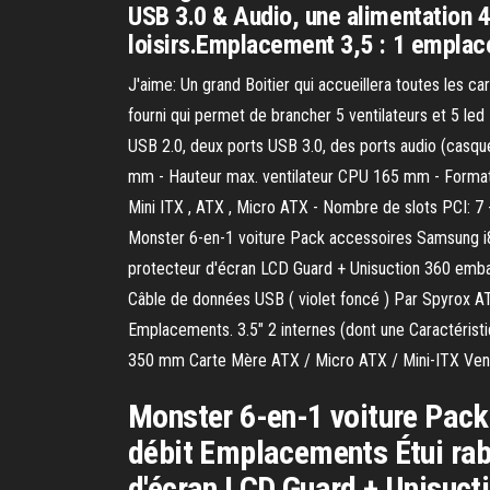
USB 3.0 & Audio, une alimentation 
loisirs.Emplacement 3,5 : 1 empla
J'aime: Un grand Boitier qui accueillera toutes les 
fourni qui permet de brancher 5 ventilateurs et 5 led
USB 2.0, deux ports USB 3.0, des ports audio (casqu
mm - Hauteur max. ventilateur CPU 165 mm - Format 
Mini ITX , ATX , Micro ATX - Nombre de slots PCI: 
Monster 6-en-1 voiture Pack accessoires Samsung i8
protecteur d'écran LCD Guard + Unisuction 360 emba
Câble de données USB ( violet foncé ) Par Spyrox A
Emplacements. 3.5" 2 internes (dont une Caractéris
350 mm Carte Mère ATX / Micro ATX / Mini-ITX Venti
Monster 6-en-1 voiture Pack
débit Emplacements Étui raba
d'écran LCD Guard + Unisuct