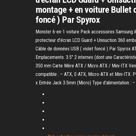
montage + en voiture Bullet 
foncé ) Par Spyrox
Monster 6-en-1 voiture Pack accessoires Samsung i8
protecteur d'écran LCD Guard + Unisuction 360 emba
Câble de données USB ( violet foncé ) Par Spyrox A
Emplacements. 3.5" 2 internes (dont une Caractéris
350 mm Carte Mère ATX / Micro ATX / Mini-ITX Venti
compatible : – ATX, E-ATX, Micro-ATX et Mini-ITX. Po
x Entrée Jack 3.5mm (Micro) Type d’alimentation :