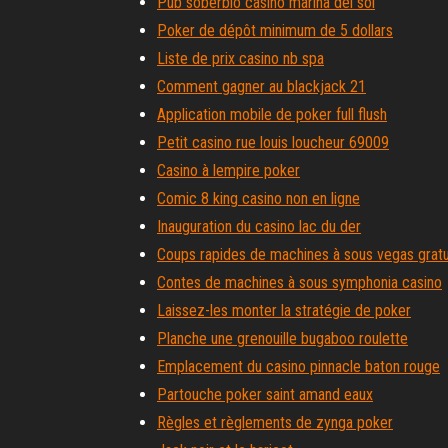
Pub soberbio casino marina del sol
Poker de dépôt minimum de 5 dollars
Liste de prix casino nb spa
Comment gagner au blackjack 21
Application mobile de poker full flush
Petit casino rue louis loucheur 69009
Casino à lempire poker
Comic 8 king casino non en ligne
Inauguration du casino lac du der
Coups rapides de machines à sous vegas gratu
Contes de machines à sous symphonia casino
Laissez-les monter la stratégie de poker
Planche une grenouille bugaboo roulette
Emplacement du casino pinnacle baton rouge
Partouche poker saint amand eaux
Règles et règlements de zynga poker