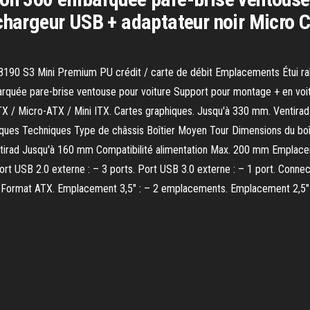
chargeur USB + adaptateur noir Micro C
190 S3 Mini Premium PU crédit / carte de débit Emplacements Étui raba
rquée pare-brise ventouse pour voiture Support pour montage + en voit
TX / Micro-ATX / Mini ITX. Cartes graphiques. Jusqu'à 330 mm. Ventira
tiques Techniques Type de châssis Boîtier Moyen Tour Dimensions du bo
rad Jusqu'à 160 mm Compatibilité alimentation Max. 200 mm Emplacemen
rt USB 2.0 externe : – 3 ports. Port USB 3.0 externe : – 1 port. Connec
 – Format ATX. Emplacement 3,5″ : – 2 emplacements. Emplacement 2,5