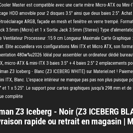
né Cooler Master est compatible avec une carte mère Micro-ATX ou Mini-
e cage HDD amovible pour 2 disques 3.5" ainsi que deux baies 2.5". Ac
 rétroéclairage ARGB, façade en mesh et fenêtre en verre trempé. Form
 Jack 3.5mm (Micro) et 1 x Sortie Jack 3.5mm (Stereo) Type d'aliment
entilateur Processeur :15.9 cm Longueur Maximale Carte Graphique :3
 mat. Elite accueillera vos configurations Mini ITX et Micro ATX, son fo
entation 480w%u2026 Idéal pour assembler un ordinateur dédié bureauti
micro-ATX & mini-ITX 3 baies 3.5" + 4 baies 2.5" 2 emplacements pour 
lman Z3 Iceberg - Blanc (Z3 ICEBERG WHITE) sur Materiel.net ! Paiement
ni ITX, Blanc. L'espace intérieur ne manque pas pas non plus puisque p
 et 1 x 5.25". Le support pour cartes graphiques jusqu'à 298 mm et de
que complète
lman Z3 Iceberg - Noir (Z3 ICEBERG BLA
raison rapide ou retrait en magasin |