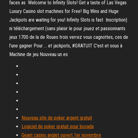
faces as Welcome to Infinity Slots! Get a taste of Las Vegas
Luxury Casino slot machines for Free! Big Wins and Huge
Jackpots are waiting for you! Infinity Slots is fast Inscription)
ni téléchargement (sans plaisir le pour jouez et passionnants
jeux 1700 de la de Roues trois verrez vous cagnottes, ces de
l'une gagner Pour … et jackpots, #GRATUIT C'est et sous à
Machine de jeu Nouveau un es
Nouveau site de poker argent gratuit
Logiciel de poker gratuit pour bovada
Geant casino anglet ouvert 1er novembre