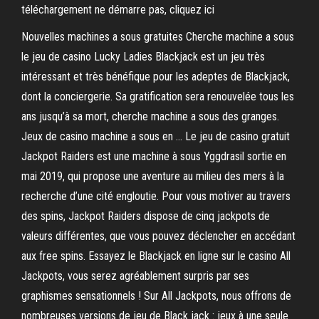
téléchargement ne démarre pas, cliquez ici
Nouvelles machines a sous gratuites Cherche machine a sous
le jeu de casino Lucky Ladies Blackjack est un jeu très
intéressant et très bénéfique pour les adeptes de Blackjack,
dont la conciergerie. Sa gratification sera renouvelée tous les
ans jusqu’à sa mort, cherche machine a sous des granges.
Jeux de casino machine a sous en … Le jeu de casino gratuit
Jackpot Raiders est une machine à sous Yggdrasil sortie en
mai 2019, qui propose une aventure au milieu des mers à la
recherche d’une cité engloutie. Pour vous motiver au travers
des spins, Jackpot Raiders dispose de cinq jackpots de
valeurs différentes, que vous pouvez déclencher en accédant
aux free spins. Essayez le Blackjack en ligne sur le casino All
Jackpots, vous serez agréablement surpris par ses
graphismes sensationnels ! Sur All Jackpots, nous offrons de
nombreuses versions de jeu de Black jack : jeux à une seule