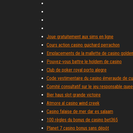
Joue gratuitement aux sims en ligne
Cours action casino guichard perrachon
Emplacements de la mallette de casino golden
Pouvez-vous battre le holdem de casino
Club de poker royal porto alegre
Code vestimentaire du casino émeraude de c
Comité consultatif sur le jeu responsable que
Bier haus slot grande victoire
Atmore al casino wind creek
Casino falaise de mer dar es salaam
100 règles du bonus de casino bet365
Planet 7 casino bonus sans dépôt