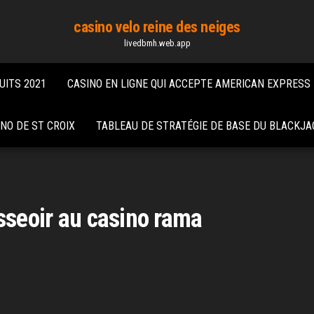
casino velo reine des neiges
livedbmh.web.app
UITS 2021
CASINO EN LIGNE QUI ACCEPTE AMERICAN EXPRESS
NO DE ST CROIX
TABLEAU DE STRATÉGIE DE BASE DU BLACKJA
sseoir au casino rama