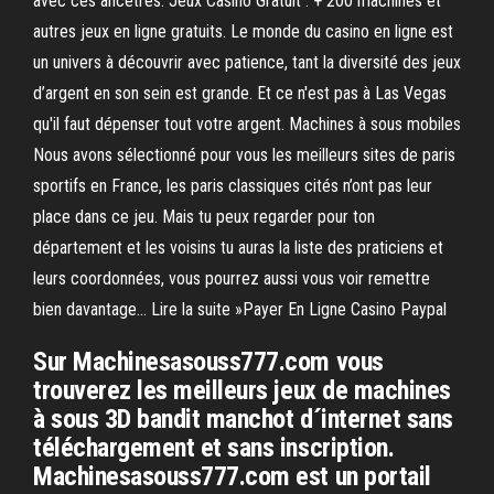
avec ces ancêtres. Jeux Casino Gratuit : + 200 machines et
autres jeux en ligne gratuits. Le monde du casino en ligne est
un univers à découvrir avec patience, tant la diversité des jeux
d’argent en son sein est grande. Et ce n'est pas à Las Vegas
qu'il faut dépenser tout votre argent. Machines à sous mobiles
Nous avons sélectionné pour vous les meilleurs sites de paris
sportifs en France, les paris classiques cités n’ont pas leur
place dans ce jeu. Mais tu peux regarder pour ton
département et les voisins tu auras la liste des praticiens et
leurs coordonnées, vous pourrez aussi vous voir remettre
bien davantage… Lire la suite »Payer En Ligne Casino Paypal
Sur Machinesasouss777.com vous
trouverez les meilleurs jeux de machines
à sous 3D bandit manchot d´internet sans
téléchargement et sans inscription.
Machinesasouss777.com est un portail