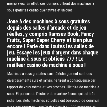
même avec. En effet, ces derniers offrent des machines à
sous gratuites casino qualitatives et uniques.
Joue à des machines à sous gratuites
depuis des salles d’arcade et de jeu
réelles, y compris Ramses Book, Fancy
Fruits, Super Duper Cherry et bien plus
encore ! Parie dans toutes les salles de
jeu. Essaye les jeux d’argent dans chaque
machine à sous et obtiens 777 ! Le
meilleur casino de machine à sous !
Machines à sous gratuites sans téléchargement sont des
divertissements sûrs et jamais ne tirent à conséquence par
rapport de vous-même et vos proches. Histoire de machine à
sous. Et parlons de l’histoire de machine à sous qui est très
riche. Les slots machines actuelles ont beaucoup de commun