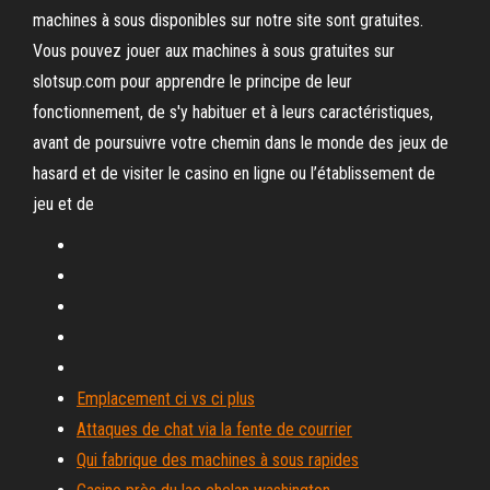
machines à sous disponibles sur notre site sont gratuites.
Vous pouvez jouer aux machines à sous gratuites sur
slotsup.com pour apprendre le principe de leur
fonctionnement, de s'y habituer et à leurs caractéristiques,
avant de poursuivre votre chemin dans le monde des jeux de
hasard et de visiter le casino en ligne ou l’établissement de
jeu et de
Emplacement ci vs ci plus
Attaques de chat via la fente de courrier
Qui fabrique des machines à sous rapides