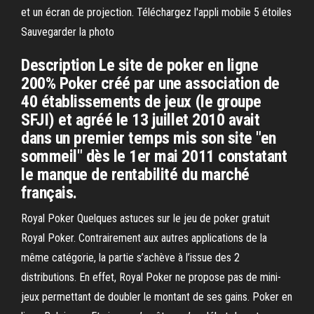
et un écran de projection. Téléchargez l'appli mobile 5 étoiles
Sauvegarder la photo
Description Le site de poker en ligne
200% Poker créé par une association de
40 établissements de jeux (le groupe
SFJI) et agréé le 13 juillet 2010 avait
dans un premier temps mis son site "en
sommeil" dès le 1er mai 2011 constatant
le manque de rentabilité du marché
français.
Royal Poker Quelques astuces sur le jeu de poker gratuit
Royal Poker. Contrairement aux autres applications de la
même catégorie, la partie s’achève à l’issue des 2
distributions. En effet, Royal Poker ne propose pas de mini-
jeux permettant de doubler le montant de ses gains. Poker en