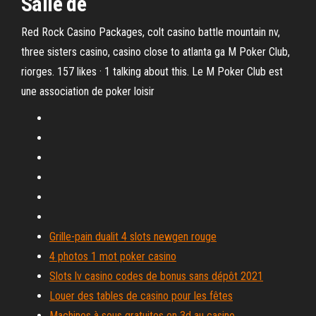
Salle de
Red Rock Casino Packages, colt casino battle mountain nv,
three sisters casino, casino close to atlanta ga M Poker Club,
riorges. 157 likes · 1 talking about this. Le M Poker Club est
une association de poker loisir
Grille-pain dualit 4 slots newgen rouge
4 photos 1 mot poker casino
Slots lv casino codes de bonus sans dépôt 2021
Louer des tables de casino pour les fêtes
Machines à sous gratuites en 3d au casino