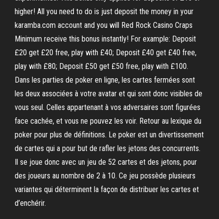
higher! All you need to do is just deposit the money in your
karamba.com account and you will Red Rock Casino Craps
Minimum receive this bonus instantly! For example: Deposit
£20 get £20 free, play with £40; Deposit £40 get £40 free,
play with £80; Deposit £50 get £50 free, play with £100.
Dans les parties de poker en ligne, les cartes fermées sont
les deux associées à votre avatar et qui sont donc visibles de
vous seul. Celles appartenant à vos adversaires sont figurées
face cachée, et vous ne pouvez les voir. Retour au lexique du
poker pour plus de définitions. Le poker est un divertissement
de cartes qui a pour but de rafler les jetons des concurrents.
Il se joue donc avec un jeu de 52 cartes et des jetons, pour
des joueurs au nombre de 2 à 10. Ce jeu possède plusieurs
variantes qui déterminent la façon de distribuer les cartes et
d’enchérir.