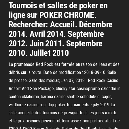
Tournois et salles de poker en
ligne sur POKER CHROME.
Rechercher: Accueil. Décembre
2014. Avril 2014. Septembre
2012. Juin 2011. Septembre
2010. Juillet 2010
La promenade Red Rock est fermée en raison de l'eau et des
débris sur la route. Date de modification : 2018-09-10. Salle
de presse; Salle des médias; Jan 07, 2018 · Red Rock Casino
Resort And Spa Package, blucky star casinopromo calendar in
canton oklahoma, barona casino shuttle schedule el cajon,
wildhorse casino roundup poker tournaments - july 2019 La
salle accueille des tournois de presque tous les jours à midi,
et le prix piscines peuvent obtenir assez bon parfois, allant de
$300 À $500 Buy-in. Salle de Poker de Red Rock: La salle de