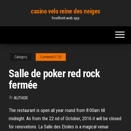
Skip
casino velo reine des neiges
to
livedbmh.web.app
the
content
Category
Currence51733
Salle de poker red rock
fermée
By
AUTHOR
The restaurant is open all year round from 8:00am till
midnight. As from the 22 nd of October, 2016 it will be closed
for renovations. La Salle des Etoiles is a magical venue